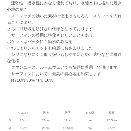
・速乾性・撥水性にかなり優れており、水陸ともに格別な履き
心地の良さ
・ストレッチの効いた素材の使用はもちろん、スリットを入れ
ることにより、
さらに可動域を妨げない仕様となっております
・サーフィンの着用に特化させたいこともあり、
ポケットはバックに１箇所のみ採用
それによりシルエットも綺麗におさまりました
・シワになりにくく取り扱いもしやすいため、遠征などに最適
な仕様
・タウンユース、ルームウェアでも快適に着用して頂けます
・サーフィンにおいて、最高の着心地を約束します
・NYLON 90% / PU 10%
ウエスト
股上
股下
もも幅
裾幅
S
76cm
28cm
19cm
cm
25.5cm
M
82cm
28cm
19.5cm
cm
26cm