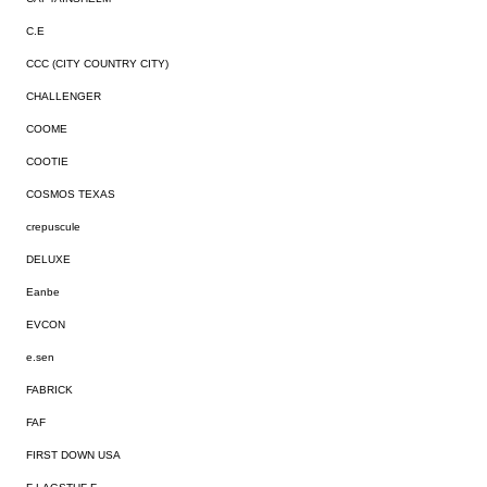
C.E
CCC (CITY COUNTRY CITY)
CHALLENGER
COOME
COOTIE
COSMOS TEXAS
crepuscule
DELUXE
Eanbe
EVCON
e.sen
FABRICK
FAF
FIRST DOWN USA