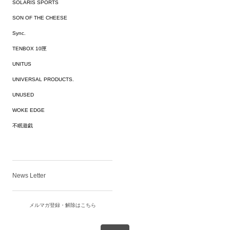
SOLARIS SPORTS
SON OF THE CHEESE
Sync.
TENBOX 10匣
UNITUS
UNIVERSAL PRODUCTS.
UNUSED
WOKE EDGE
不眠遊戯
News Letter
メルマガ登録・解除はこちら