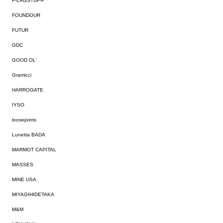
F-LAGSTUF-F
FOUNDOUR
FUTUR
GDC
GOOD OL'
Gramicci
HARROGATE
IYSO
loosejoints
Lunetta BADA
MARMOT CAPITAL
MASSES
MINE USA
MIYAGIHIDETAKA
M&M