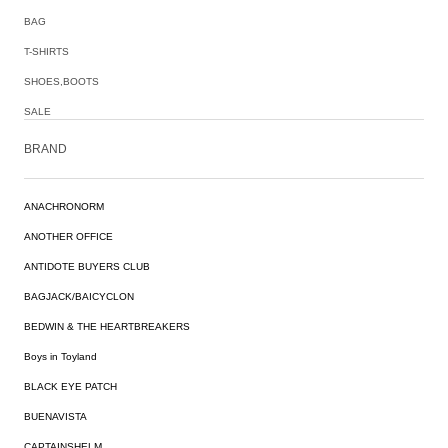
BAG
T-SHIRTS
SHOES,BOOTS
SALE
BRAND
ANACHRONORM
ANOTHER OFFICE
ANTIDOTE BUYERS CLUB
BAGJACK/BAICYCLON
BEDWIN & THE HEARTBREAKERS
Boys in Toyland
BLACK EYE PATCH
BUENAVISTA
CAPTAINSHELM