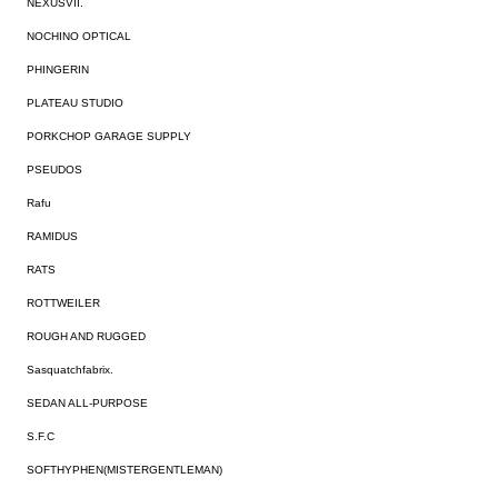
NEXUSVII.
NOCHINO OPTICAL
PHINGERIN
PLATEAU STUDIO
PORKCHOP GARAGE SUPPLY
PSEUDOS
Rafu
RAMIDUS
RATS
ROTTWEILER
ROUGH AND RUGGED
Sasquatchfabrix.
SEDAN ALL-PURPOSE
S.F.C
SOFTHYPHEN(MISTERGENTLEMAN)