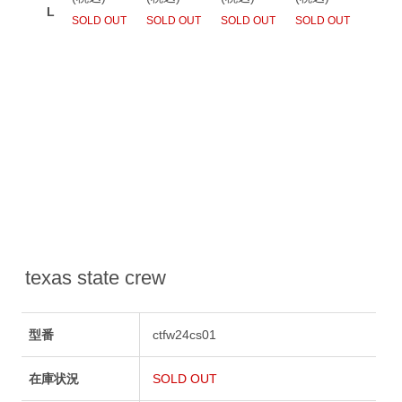
texas state crew
型番
ctfw24cs01
在庫状況
SOLD OUT