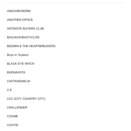
ANACHRONORM
ANOTHER OFFICE
ANTIDOTE BUYERS CLUB
BAGJACK/BAICYCLON
BEDWIN & THE HEARTBREAKERS
Boys in Toyland
BLACK EYE PATCH
BUENAVISTA
CAPTAINSHELM
C.E
CCC (CITY COUNTRY CITY)
CHALLENGER
COOME
COOTIE