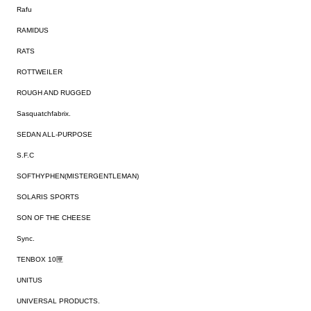
Rafu
RAMIDUS
RATS
ROTTWEILER
ROUGH AND RUGGED
Sasquatchfabrix.
SEDAN ALL-PURPOSE
S.F.C
SOFTHYPHEN(MISTERGENTLEMAN)
SOLARIS SPORTS
SON OF THE CHEESE
Sync.
TENBOX 10匣
UNITUS
UNIVERSAL PRODUCTS.