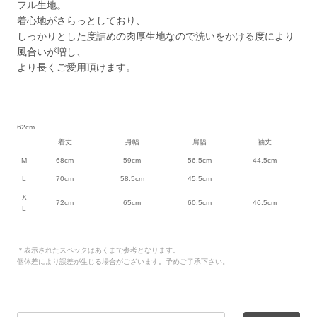
フル生地。
着心地がさらっとしており、
しっかりとした度詰めの肉厚生地なので洗いをかける度により
風合いが増し、
より長くご愛用頂けます。
62cm
着丈
身幅
肩幅
袖丈
M
68cm
59cm
56.5cm
44.5cm
L
70cm
58.5cm
45.5cm
X
72cm
65cm
60.5cm
46.5cm
L
＊表示されたスペックはあくまで参考となります。
個体差により誤差が生じる場合がございます。予めご了承下さい。