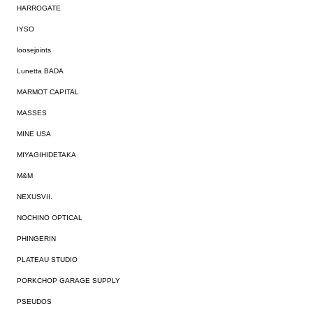
HARROGATE
IYSO
loosejoints
Lunetta BADA
MARMOT CAPITAL
MASSES
MINE USA
MIYAGIHIDETAKA
M&M
NEXUSVII.
NOCHINO OPTICAL
PHINGERIN
PLATEAU STUDIO
PORKCHOP GARAGE SUPPLY
PSEUDOS