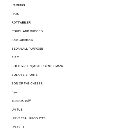
RAMIDUS
RATS
ROTTWEILER
ROUGH AND RUGGED
Sasquatchfabrix.
SEDAN ALL-PURPOSE
S.F.C
SOFTHYPHEN(MISTERGENTLEMAN)
SOLARIS SPORTS
SON OF THE CHEESE
Sync.
TENBOX 10匣
UNITUS
UNIVERSAL PRODUCTS.
UNUSED