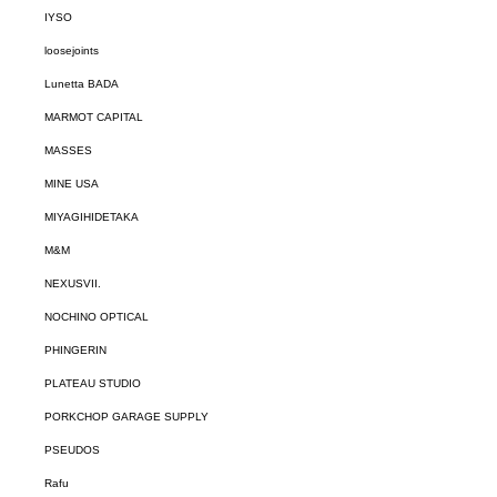
IYSO
loosejoints
Lunetta BADA
MARMOT CAPITAL
MASSES
MINE USA
MIYAGIHIDETAKA
M&M
NEXUSVII.
NOCHINO OPTICAL
PHINGERIN
PLATEAU STUDIO
PORKCHOP GARAGE SUPPLY
PSEUDOS
Rafu