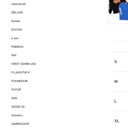
crepuscule
DELUXE
Eanbe
EVCON
e.sen
FABRICK
FAF
FIRST DOWN USA
F-LAGSTUF-F
FOUNDOUR
FUTUR
GDC
GOOD OL'
Gramicci
HARROGATE