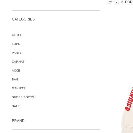
ホーム
>
POR
CATEGORIES
OUTER
TOPS
PANTS
CAP,HAT
ACCE
BAG
T-SHIRTS
SHOES,BOOTS
SALE
BRAND