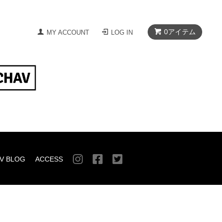
0
アイテム
MY ACCOUNT
LOG IN
V BLOG
ACCESS