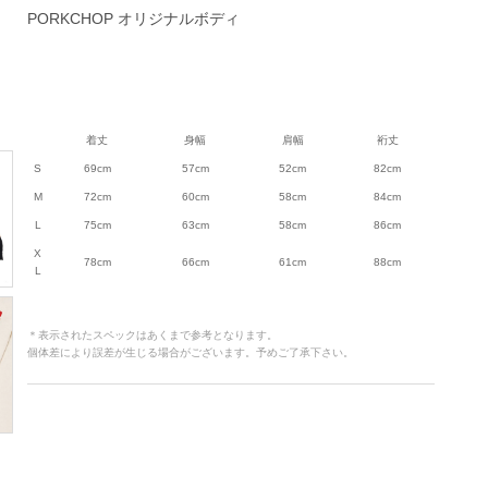
PORKCHOP オリジナルボディ
着丈
身幅
肩幅
裄丈
S
69cm
57cm
52cm
82cm
M
72cm
60cm
58cm
84cm
L
75cm
63cm
58cm
86cm
X
78cm
66cm
61cm
88cm
L
＊表示されたスペックはあくまで参考となります。
個体差により誤差が生じる場合がございます。予めご了承下さい。