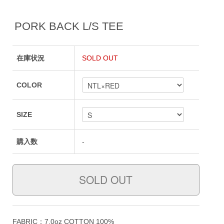
PORK BACK L/S TEE
在庫状況
SOLD OUT
COLOR
SIZE
購入数
-
FABRIC：7.0oz COTTON 100%