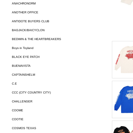
ANACHRONORM
ANOTHER OFFICE
ANTIDOTE BUYERS CLUB
BAGJACK/BAICYCLON
BEDWIN & THE HEARTBREAKERS
Boys in Toyland
BLACK EYE PATCH
BUENAVISTA
CAPTAINSHELM
C.E
CCC (CITY COUNTRY CITY)
CHALLENGER
COOME
COOTIE
COSMOS TEXAS