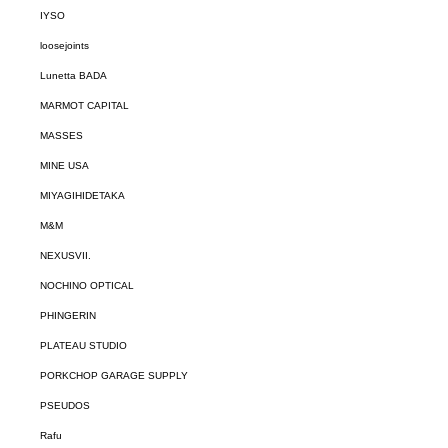
IYSO
loosejoints
Lunetta BADA
MARMOT CAPITAL
MASSES
MINE USA
MIYAGIHIDETAKA
M&M
NEXUSVII.
NOCHINO OPTICAL
PHINGERIN
PLATEAU STUDIO
PORKCHOP GARAGE SUPPLY
PSEUDOS
Rafu