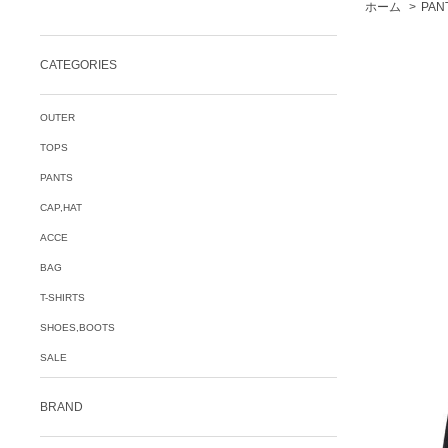
ホーム
>
PAN
CATEGORIES
OUTER
TOPS
PANTS
CAP,HAT
ACCE
BAG
T-SHIRTS
SHOES,BOOTS
SALE
BRAND