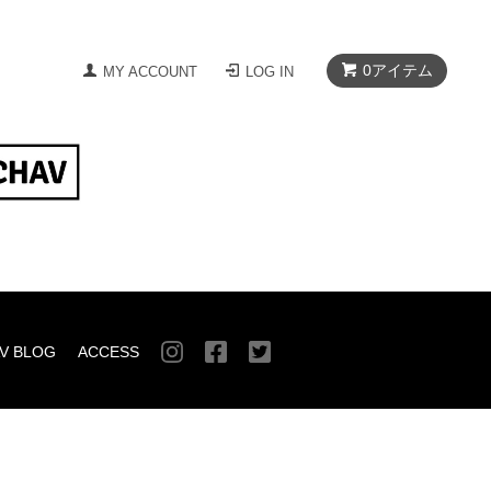
0
アイテム
MY ACCOUNT
LOG IN
V BLOG
ACCESS