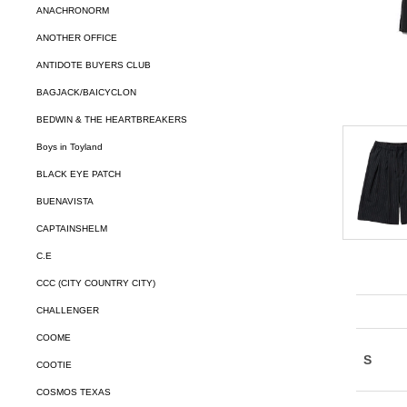
ANACHRONORM
ANOTHER OFFICE
ANTIDOTE BUYERS CLUB
BAGJACK/BAICYCLON
BEDWIN & THE HEARTBREAKERS
Boys in Toyland
BLACK EYE PATCH
BUENAVISTA
CAPTAINSHELM
C.E
CCC (CITY COUNTRY CITY)
CHALLENGER
COOME
COOTIE
COSMOS TEXAS