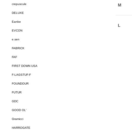
crepuscule
DELUXE
Eanbe
EVCON
e.sen
FABRICK
FAF
FIRST DOWN USA
F-LAGSTUF-F
FOUNDOUR
FUTUR
GDC
GOOD OL'
Gramicci
HARROGATE