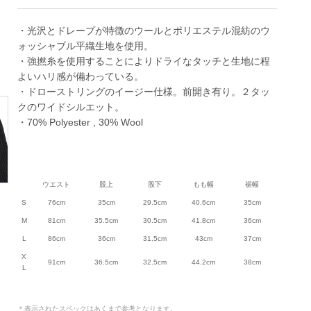
・光沢とドレープが特徴のウールとポリエステル混紡のウ
ォッシャブル平織生地を使用。
・強撚糸を使用することによりドライなタッチと生地に程
よいハリ感が備わっている。
・ドローストリングのイージー仕様。前開き有り。２タッ
クのワイドシルエット。
・70% Polyester , 30% Wool
ウエスト
股上
股下
もも幅
裾幅
S
76cm
35cm
29.5cm
40.6cm
35cm
M
81cm
35.5cm
30.5cm
41.8cm
36cm
L
86cm
36cm
31.5cm
43cm
37cm
X
91cm
36.5cm
32.5cm
44.2cm
38cm
L
＊表示されたスペックはあくまで参考となります。