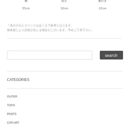
横
高さ
奥行き
55cm
32cm
22cm
＊表示されたスペックはあくまで参考となります。
個体差により誤差が生じる場合がございます。予めご了承下さい。
CATEGORIES
OUTER
TOPS
PANTS
CAP,HAT