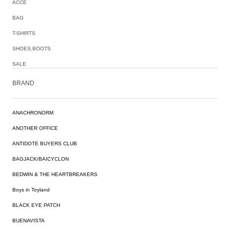
ACCE
BAG
T-SHIRTS
SHOES,BOOTS
SALE
BRAND
ANACHRONORM
ANOTHER OFFICE
ANTIDOTE BUYERS CLUB
BAGJACK/BAICYCLON
BEDWIN & THE HEARTBREAKERS
Boys in Toyland
BLACK EYE PATCH
BUENAVISTA