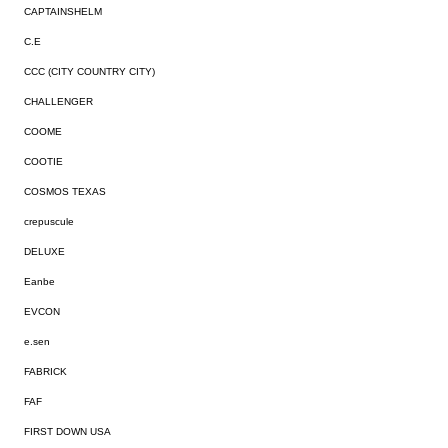
CAPTAINSHELM
C.E
CCC (CITY COUNTRY CITY)
CHALLENGER
COOME
COOTIE
COSMOS TEXAS
crepuscule
DELUXE
Eanbe
EVCON
e.sen
FABRICK
FAF
FIRST DOWN USA