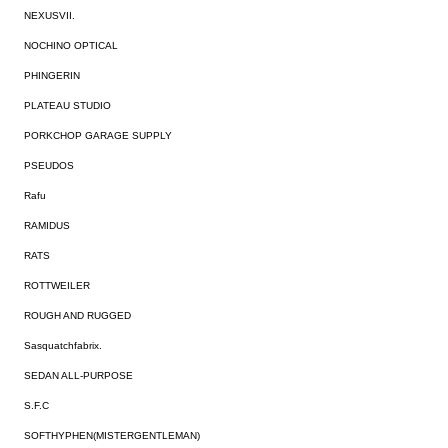
NEXUSVII.
NOCHINO OPTICAL
PHINGERIN
PLATEAU STUDIO
PORKCHOP GARAGE SUPPLY
PSEUDOS
Rafu
RAMIDUS
RATS
ROTTWEILER
ROUGH AND RUGGED
Sasquatchfabrix.
SEDAN ALL-PURPOSE
S.F.C
SOFTHYPHEN(MISTERGENTLEMAN)