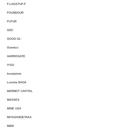
F-LAGSTUF-F
FOUNDOUR
FUTUR
GDC
GOOD OL'
Gramicci
HARROGATE
IYSO
loosejoints
Lunetta BADA
MARMOT CAPITAL
MASSES
MINE USA
MIYAGIHIDETAKA
M&M