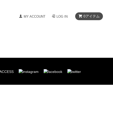
0
アイテム
MY ACCOUNT
LOG IN
ACCESS