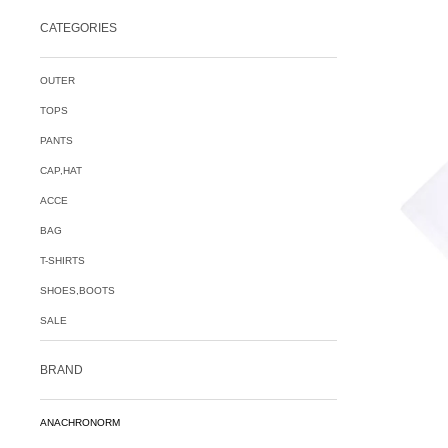
CATEGORIES
OUTER
TOPS
PANTS
CAP,HAT
ACCE
BAG
T-SHIRTS
SHOES,BOOTS
SALE
BRAND
ANACHRONORM