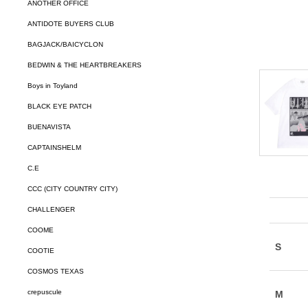
ANOTHER OFFICE
ANTIDOTE BUYERS CLUB
BAGJACK/BAICYCLON
BEDWIN & THE HEARTBREAKERS
Boys in Toyland
BLACK EYE PATCH
BUENAVISTA
CAPTAINSHELM
C.E
CCC (CITY COUNTRY CITY)
CHALLENGER
COOME
COOTIE
COSMOS TEXAS
crepuscule