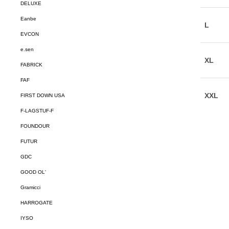
DELUXE
Eanbe
EVCON
e.sen
FABRICK
FAF
FIRST DOWN USA
F-LAGSTUF-F
FOUNDOUR
FUTUR
GDC
GOOD OL'
Gramicci
HARROGATE
IYSO