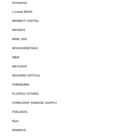
loosejoints
Lunetta BADA
MARMOT CAPITAL
MASSES
MINE USA
MIYAGIHIDETAKA
M&M
NEXUSVII.
NOCHINO OPTICAL
PHINGERIN
PLATEAU STUDIO
PORKCHOP GARAGE SUPPLY
PSEUDOS
Rafu
RAMIDUS