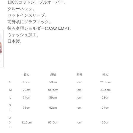
100%コットン。プルオーバー。
クルーネック。
セットインスリーブ。
前身頃にグラフィック。
後ろ身頃ショルダーにCAV EMPT。
ウォッシュ加工。
日本製。
着丈
身幅
肩幅
袖丈
S
66cm
53cm
cm
21.5cm
M
70cm
56.5cm
cm
21.5cm
L
74cm
59cm
cm
23cm
X
78cm
62cm
cm
24cm
L
X
X
81.5cm
65.5cm
cm
26cm
L