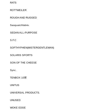
RATS
ROTTWEILER
ROUGH AND RUGGED
Sasquatchfabrix.
SEDAN ALL-PURPOSE
S.F.C
SOFTHYPHEN(MISTERGENTLEMAN)
SOLARIS SPORTS
SON OF THE CHEESE
Sync.
TENBOX 10匣
UNITUS
UNIVERSAL PRODUCTS.
UNUSED
WOKE EDGE