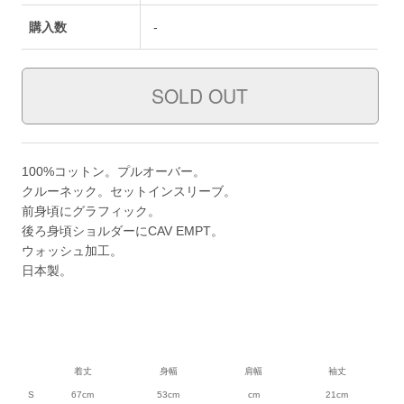
購入数
-
100%コットン。プルオーバー。
クルーネック。セットインスリーブ。
前身頃にグラフィック。
後ろ身頃ショルダーにCAV EMPT。
ウォッシュ加工。
日本製。
着丈
身幅
肩幅
袖丈
S
67cm
53cm
cm
21cm