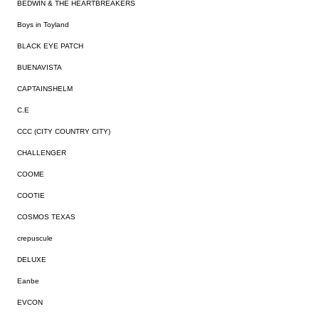
BEDWIN & THE HEARTBREAKERS
Boys in Toyland
BLACK EYE PATCH
BUENAVISTA
CAPTAINSHELM
C.E
CCC (CITY COUNTRY CITY)
CHALLENGER
COOME
COOTIE
COSMOS TEXAS
crepuscule
DELUXE
Eanbe
EVCON