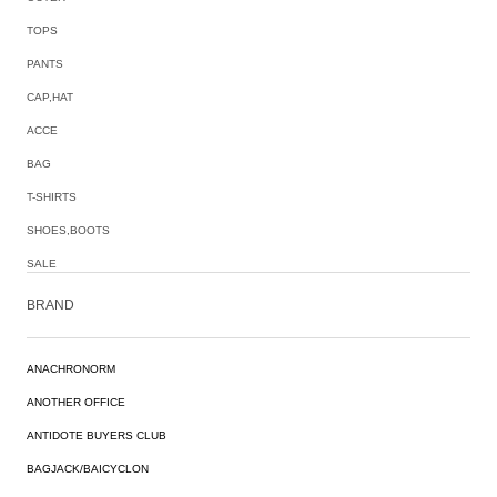
TOPS
PANTS
CAP,HAT
ACCE
BAG
T-SHIRTS
SHOES,BOOTS
SALE
BRAND
ANACHRONORM
ANOTHER OFFICE
ANTIDOTE BUYERS CLUB
BAGJACK/BAICYCLON