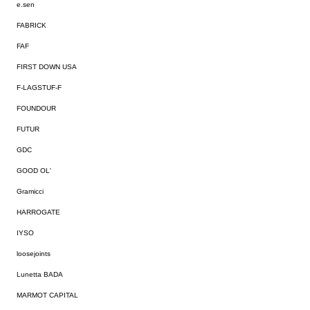
e.sen
FABRICK
FAF
FIRST DOWN USA
F-LAGSTUF-F
FOUNDOUR
FUTUR
GDC
GOOD OL'
Gramicci
HARROGATE
IYSO
loosejoints
Lunetta BADA
MARMOT CAPITAL