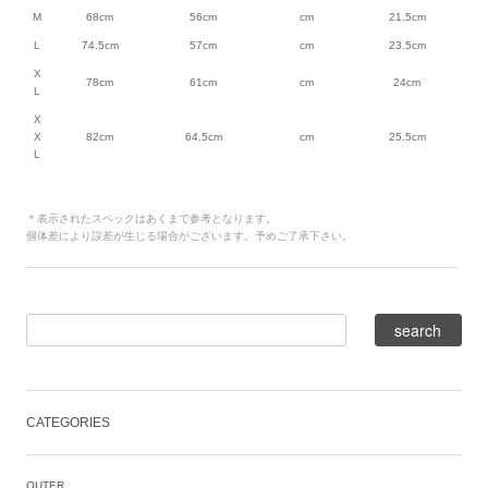
M
68cm
56cm
cm
21.5cm
L
74.5cm
57cm
cm
23.5cm
X
78cm
61cm
cm
24cm
L
X
X
82cm
64.5cm
cm
25.5cm
L
＊表示されたスペックはあくまで参考となります。
個体差により誤差が生じる場合がございます。予めご了承下さい。
CATEGORIES
OUTER