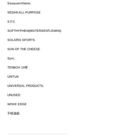
Sasquatchfabrix.
SEDAN ALL-PURPOSE
S.F.C
SOFTHYPHEN(MISTERGENTLEMAN)
SOLARIS SPORTS
SON OF THE CHEESE
Sync.
TENBOX 10匣
UNITUS
UNIVERSAL PRODUCTS.
UNUSED
WOKE EDGE
不眠遊戯