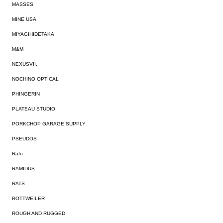
MASSES
MINE USA
MIYAGIHIDETAKA
M&M
NEXUSVII.
NOCHINO OPTICAL
PHINGERIN
PLATEAU STUDIO
PORKCHOP GARAGE SUPPLY
PSEUDOS
Rafu
RAMIDUS
RATS
ROTTWEILER
ROUGH AND RUGGED