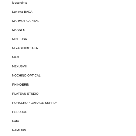
loosejoints
Lunetta BADA
MARMOT CAPITAL
MASSES
MINE USA
MIYAGIHIDETAKA
M&M
NEXUSVII.
NOCHINO OPTICAL
PHINGERIN
PLATEAU STUDIO
PORKCHOP GARAGE SUPPLY
PSEUDOS
Rafu
RAMIDUS