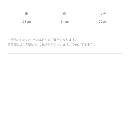
縦
横
マチ
38cm
34cm
20cm
＊表示されたスペックはあくまで参考となります。
個体差により誤差が生じる場合がございます。予めご了承下さい。