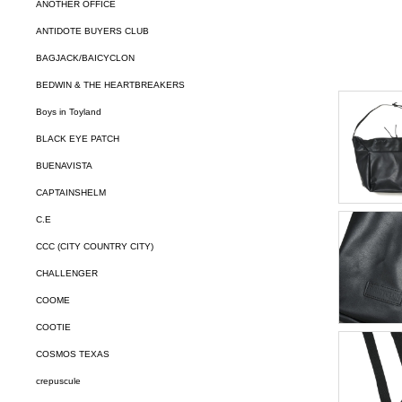
ANOTHER OFFICE
ANTIDOTE BUYERS CLUB
BAGJACK/BAICYCLON
BEDWIN & THE HEARTBREAKERS
Boys in Toyland
BLACK EYE PATCH
BUENAVISTA
CAPTAINSHELM
C.E
CCC (CITY COUNTRY CITY)
CHALLENGER
COOME
COOTIE
COSMOS TEXAS
crepuscule