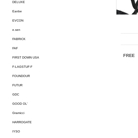
DELUXE
Eanbe
EVCON
e.sen
FABRICK
FAF
FIRST DOWN USA
F-LAGSTUF-F
FOUNDOUR
FUTUR
GDC
GOOD OL'
Gramicci
HARROGATE
IYSO