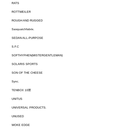
RATS
ROTTWEILER
ROUGH AND RUGGED
Sasquatchfabrix.
SEDAN ALL-PURPOSE
S.F.C
SOFTHYPHEN(MISTERGENTLEMAN)
SOLARIS SPORTS
SON OF THE CHEESE
Sync.
TENBOX 10匣
UNITUS
UNIVERSAL PRODUCTS.
UNUSED
WOKE EDGE