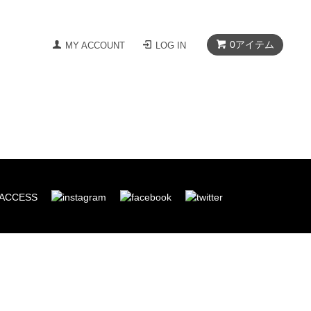
0
アイテム
MY ACCOUNT
LOG IN
ACCESS