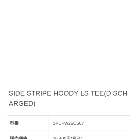
SIDE STRIPE HOODY LS TEE(DISCH
ARGED)
型番
SFCFW25CS07
販売価格
26,400円(税込)