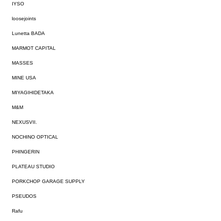
IYSO
loosejoints
Lunetta BADA
MARMOT CAPITAL
MASSES
MINE USA
MIYAGIHIDETAKA
M&M
NEXUSVII.
NOCHINO OPTICAL
PHINGERIN
PLATEAU STUDIO
PORKCHOP GARAGE SUPPLY
PSEUDOS
Rafu