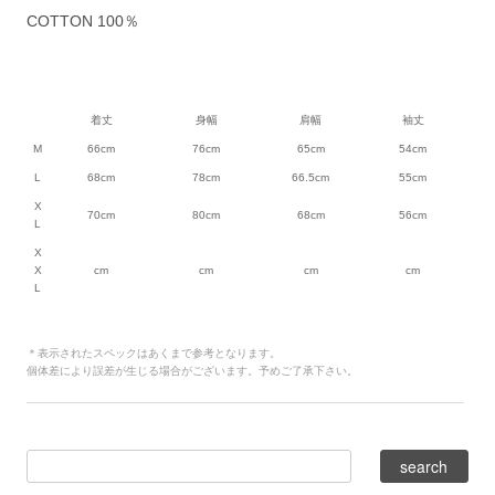
COTTON 100％
着丈
身幅
肩幅
袖丈
M
66cm
76cm
65cm
54cm
L
68cm
78cm
66.5cm
55cm
X
70cm
80cm
68cm
56cm
L
X
X
cm
cm
cm
cm
L
＊表示されたスペックはあくまで参考となります。
個体差により誤差が生じる場合がございます。予めご了承下さい。