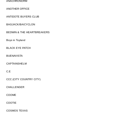
ANACHRONORM
ANOTHER OFFICE
ANTIDOTE BUYERS CLUB
BAGJACK/BAICYCLON
BEDWIN & THE HEARTBREAKERS
Boys in Toyland
BLACK EYE PATCH
BUENAVISTA
CAPTAINSHELM
C.E
CCC (CITY COUNTRY CITY)
CHALLENGER
COOME
COOTIE
COSMOS TEXAS