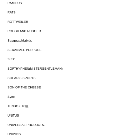
RAMIDUS
RATS
ROTTWEILER
ROUGH AND RUGGED
Sasquatchfabrix.
SEDAN ALL-PURPOSE
S.F.C
SOFTHYPHEN(MISTERGENTLEMAN)
SOLARIS SPORTS
SON OF THE CHEESE
Sync.
TENBOX 10匣
UNITUS
UNIVERSAL PRODUCTS.
UNUSED