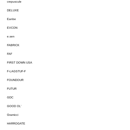
crepuscule
DELUXE
Eanbe
EVCON
e.sen
FABRICK
FAF
FIRST DOWN USA
F-LAGSTUF-F
FOUNDOUR
FUTUR
GDC
GOOD OL'
Gramicci
HARROGATE