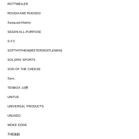
ROTTWEILER
ROUGH AND RUGGED
Sasquatchfabrix.
SEDAN ALL-PURPOSE
S.F.C
SOFTHYPHEN(MISTERGENTLEMAN)
SOLARIS SPORTS
SON OF THE CHEESE
Sync.
TENBOX 10匣
UNITUS
UNIVERSAL PRODUCTS.
UNUSED
WOKE EDGE
不眠遊戯