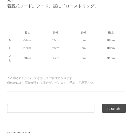
着脱式フード。フード、裾にドローストリング。
着丈
身幅
肩幅
裄丈
M
64cm
62cm
cm
86cm
L
67cm
65cm
cm
88cm
X
70cm
68cm
cm
91cm
L
＊表示されたスペックはあくまで参考となります。
個体差により誤差が生じる場合がございます。予めご了承下さい。