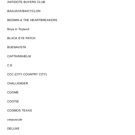
ANTIDOTE BUYERS CLUB
BAGJACK/BAICYCLON
BEDWIN & THE HEARTBREAKERS
Boys in Toyland
BLACK EYE PATCH
BUENAVISTA
CAPTAINSHELM
C.E
CCC (CITY COUNTRY CITY)
CHALLENGER
COOME
COOTIE
COSMOS TEXAS
crepuscule
DELUXE