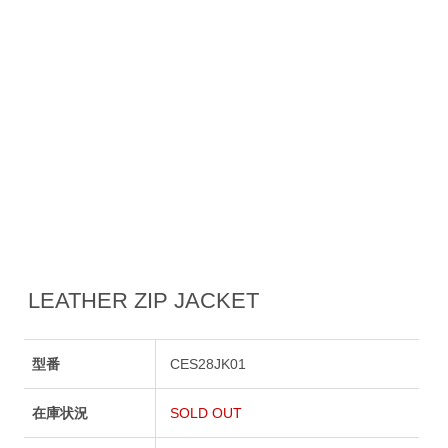
LEATHER ZIP JACKET
型番
CES28JK01
在庫状況
SOLD OUT