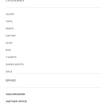
CATEGORIES
OUTER
TOPS
PANTS
CAP,HAT
ACCE
BAG
T-SHIRTS
SHOES,BOOTS
SALE
BRAND
ANACHRONORM
ANOTHER OFFICE