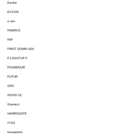
Eanbe
EVCON
e.sen
FABRICK
FAF
FIRST DOWN USA
F-LAGSTUF-F
FOUNDOUR
FUTUR
GDC
GOOD OL'
Gramicci
HARROGATE
IYSO
loosejoints