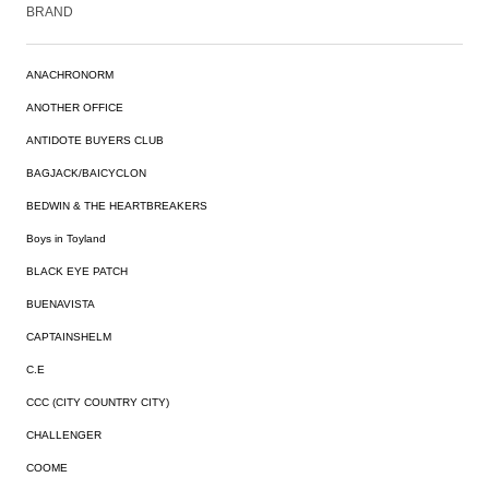
BRAND
ANACHRONORM
ANOTHER OFFICE
ANTIDOTE BUYERS CLUB
BAGJACK/BAICYCLON
BEDWIN & THE HEARTBREAKERS
Boys in Toyland
BLACK EYE PATCH
BUENAVISTA
CAPTAINSHELM
C.E
CCC (CITY COUNTRY CITY)
CHALLENGER
COOME