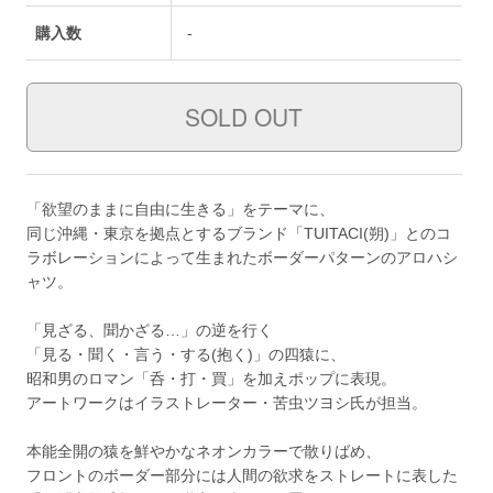
購入数
-
「欲望のままに自由に生きる」をテーマに、
同じ沖縄・東京を拠点とするブランド「TUITACI(朔)」とのコ
ラボレーションによって生まれたボーダーパターンのアロハシ
ャツ。
「見ざる、聞かざる…」の逆を行く
「見る・聞く・言う・する(抱く)」の四猿に、
昭和男のロマン「呑・打・買」を加えポップに表現。
アートワークはイラストレーター・苦虫ツヨシ氏が担当。
本能全開の猿を鮮やかなネオンカラーで散りばめ、
フロントのボーダー部分には人間の欲求をストレートに表した