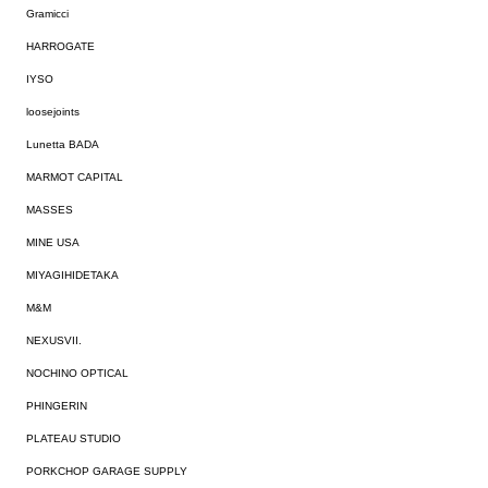
Gramicci
HARROGATE
IYSO
loosejoints
Lunetta BADA
MARMOT CAPITAL
MASSES
MINE USA
MIYAGIHIDETAKA
M&M
NEXUSVII.
NOCHINO OPTICAL
PHINGERIN
PLATEAU STUDIO
PORKCHOP GARAGE SUPPLY