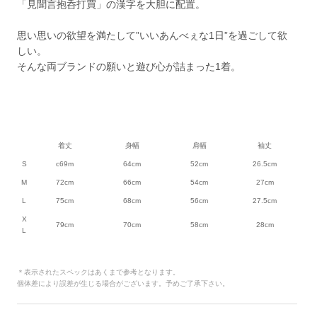
「見聞言抱呑打買」の漢字を大胆に配置。
思い思いの欲望を満たして”いいあんべぇな1日”を過ごして欲
しい。
そんな両ブランドの願いと遊び心が詰まった1着。
着丈
身幅
肩幅
袖丈
S
c69m
64cm
52cm
26.5cm
M
72cm
66cm
54cm
27cm
L
75cm
68cm
56cm
27.5cm
X
79cm
70cm
58cm
28cm
L
＊表示されたスペックはあくまで参考となります。
個体差により誤差が生じる場合がございます。予めご了承下さい。