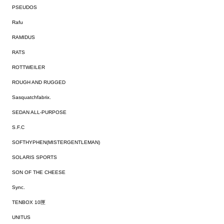
PSEUDOS
Rafu
RAMIDUS
RATS
ROTTWEILER
ROUGH AND RUGGED
Sasquatchfabrix.
SEDAN ALL-PURPOSE
S.F.C
SOFTHYPHEN(MISTERGENTLEMAN)
SOLARIS SPORTS
SON OF THE CHEESE
Sync.
TENBOX 10匣
UNITUS