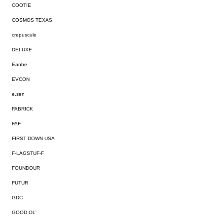
COOTIE
COSMOS TEXAS
crepuscule
DELUXE
Eanbe
EVCON
e.sen
FABRICK
FAF
FIRST DOWN USA
F-LAGSTUF-F
FOUNDOUR
FUTUR
GDC
GOOD OL'