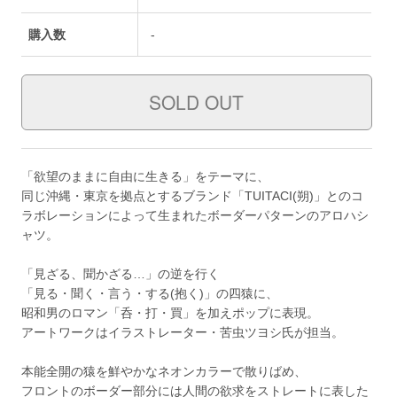
購入数
-
「欲望のままに自由に生きる」をテーマに、
同じ沖縄・東京を拠点とするブランド「TUITACI(朔)」とのコ
ラボレーションによって生まれたボーダーパターンのアロハシ
ャツ。
「見ざる、聞かざる…」の逆を行く
「見る・聞く・言う・する(抱く)」の四猿に、
昭和男のロマン「呑・打・買」を加えポップに表現。
アートワークはイラストレーター・苦虫ツヨシ氏が担当。
本能全開の猿を鮮やかなネオンカラーで散りばめ、
フロントのボーダー部分には人間の欲求をストレートに表した