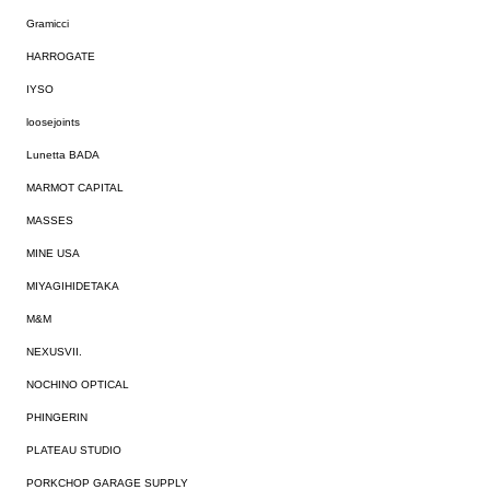
Gramicci
HARROGATE
IYSO
loosejoints
Lunetta BADA
MARMOT CAPITAL
MASSES
MINE USA
MIYAGIHIDETAKA
M&M
NEXUSVII.
NOCHINO OPTICAL
PHINGERIN
PLATEAU STUDIO
PORKCHOP GARAGE SUPPLY