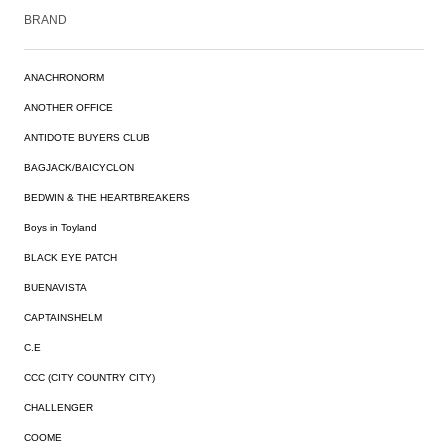
BRAND
ANACHRONORM
ANOTHER OFFICE
ANTIDOTE BUYERS CLUB
BAGJACK/BAICYCLON
BEDWIN & THE HEARTBREAKERS
Boys in Toyland
BLACK EYE PATCH
BUENAVISTA
CAPTAINSHELM
C.E
CCC (CITY COUNTRY CITY)
CHALLENGER
COOME