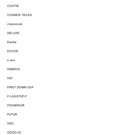
COOTIE
COSMOS TEXAS
crepuscule
DELUXE
Eanbe
EVCON
e.sen
FABRICK
FAF
FIRST DOWN USA
F-LAGSTUF-F
FOUNDOUR
FUTUR
GDC
GOOD OL'