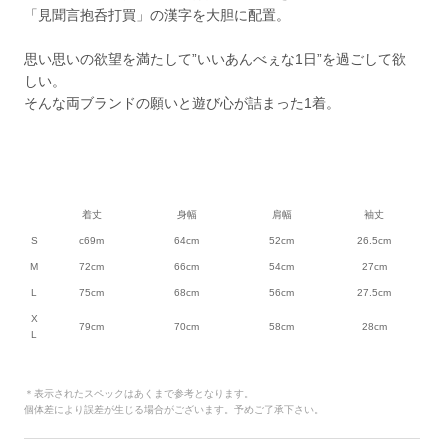
「見聞言抱呑打買」の漢字を大胆に配置。
思い思いの欲望を満たして”いいあんべぇな1日”を過ごして欲
しい。
そんな両ブランドの願いと遊び心が詰まった1着。
着丈
身幅
肩幅
袖丈
S
c69m
64cm
52cm
26.5cm
M
72cm
66cm
54cm
27cm
L
75cm
68cm
56cm
27.5cm
X
79cm
70cm
58cm
28cm
L
＊表示されたスペックはあくまで参考となります。
個体差により誤差が生じる場合がございます。予めご了承下さい。