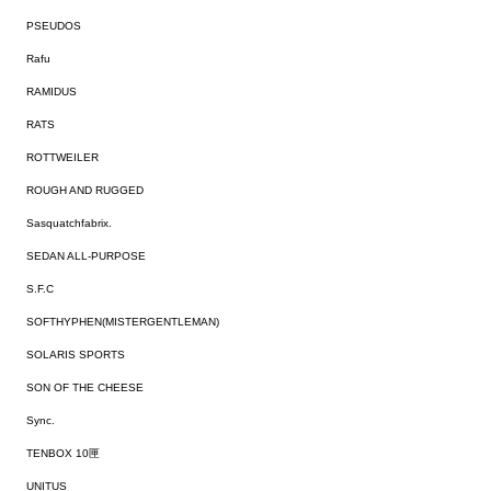
PSEUDOS
Rafu
RAMIDUS
RATS
ROTTWEILER
ROUGH AND RUGGED
Sasquatchfabrix.
SEDAN ALL-PURPOSE
S.F.C
SOFTHYPHEN(MISTERGENTLEMAN)
SOLARIS SPORTS
SON OF THE CHEESE
Sync.
TENBOX 10匣
UNITUS