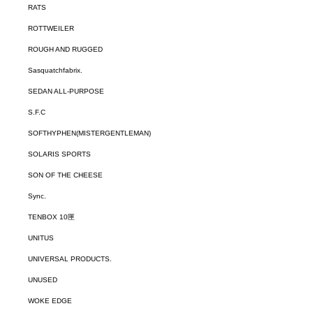
RATS
ROTTWEILER
ROUGH AND RUGGED
Sasquatchfabrix.
SEDAN ALL-PURPOSE
S.F.C
SOFTHYPHEN(MISTERGENTLEMAN)
SOLARIS SPORTS
SON OF THE CHEESE
Sync.
TENBOX 10匣
UNITUS
UNIVERSAL PRODUCTS.
UNUSED
WOKE EDGE