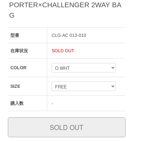
PORTER×CHALLENGER 2WAY BA
G
型番
CLG-AC 013-010
在庫状況
SOLD OUT
COLOR
SIZE
購入数
-