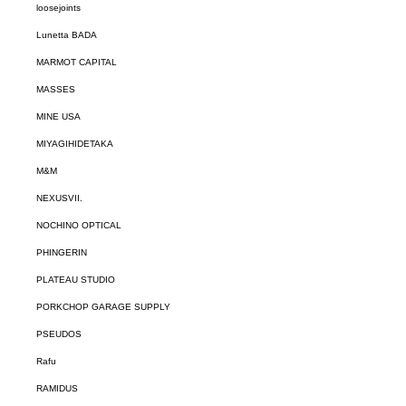
loosejoints
Lunetta BADA
MARMOT CAPITAL
MASSES
MINE USA
MIYAGIHIDETAKA
M&M
NEXUSVII.
NOCHINO OPTICAL
PHINGERIN
PLATEAU STUDIO
PORKCHOP GARAGE SUPPLY
PSEUDOS
Rafu
RAMIDUS