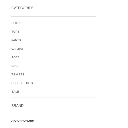
CATEGORIES
OUTER
TOPS
PANTS
CAP,HAT
ACCE
BAG
T-SHIRTS
SHOES,BOOTS
SALE
BRAND
ANACHRONORM