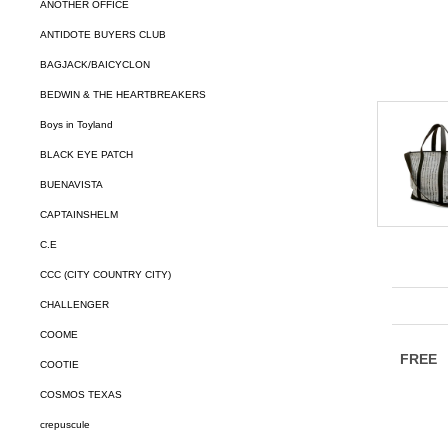
ANOTHER OFFICE
ANTIDOTE BUYERS CLUB
BAGJACK/BAICYCLON
BEDWIN & THE HEARTBREAKERS
Boys in Toyland
BLACK EYE PATCH
BUENAVISTA
CAPTAINSHELM
C.E
CCC (CITY COUNTRY CITY)
CHALLENGER
COOME
COOTIE
COSMOS TEXAS
crepuscule