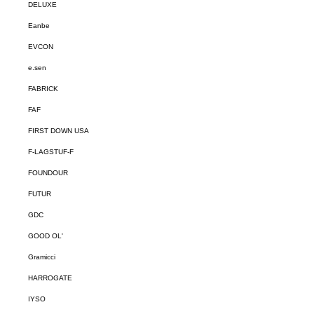
DELUXE
Eanbe
EVCON
e.sen
FABRICK
FAF
FIRST DOWN USA
F-LAGSTUF-F
FOUNDOUR
FUTUR
GDC
GOOD OL'
Gramicci
HARROGATE
IYSO