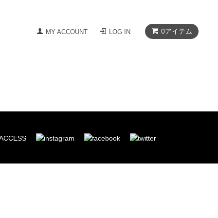
0
アイテム
MY ACCOUNT
LOG IN
ACCESS