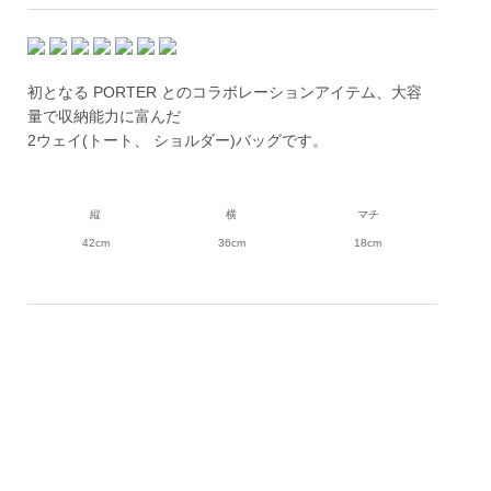
初となる PORTER とのコラボレーションアイテム、大容
量で収納能力に富んだ
2ウェイ(トート、 ショルダー)バッグです。
縦
横
マチ
42cm
36cm
18cm