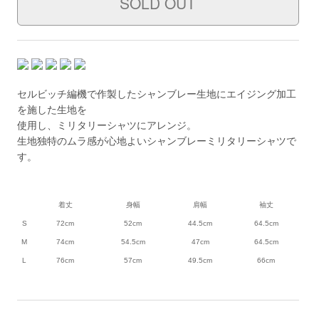
セルビッチ編機で作製したシャンブレー生地にエイジング加工
を施した生地を
使用し、ミリタリーシャツにアレンジ。
生地独特のムラ感が心地よいシャンブレーミリタリーシャツで
す。
着丈
身幅
肩幅
袖丈
S
72cm
52cm
44.5cm
64.5cm
M
74cm
54.5cm
47cm
64.5cm
L
76cm
57cm
49.5cm
66cm