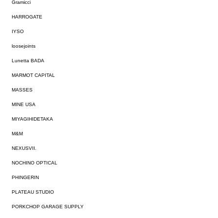
Gramicci
HARROGATE
IYSO
loosejoints
Lunetta BADA
MARMOT CAPITAL
MASSES
MINE USA
MIYAGIHIDETAKA
M&M
NEXUSVII.
NOCHINO OPTICAL
PHINGERIN
PLATEAU STUDIO
PORKCHOP GARAGE SUPPLY