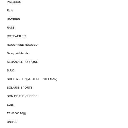
PSEUDOS
Rafu
RAMIDUS
RATS
ROTTWEILER
ROUGH AND RUGGED
Sasquatchfabrix.
SEDAN ALL-PURPOSE
S.F.C
SOFTHYPHEN(MISTERGENTLEMAN)
SOLARIS SPORTS
SON OF THE CHEESE
Sync.
TENBOX 10匣
UNITUS