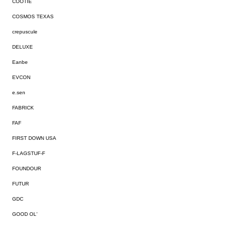
COOTIE
COSMOS TEXAS
crepuscule
DELUXE
Eanbe
EVCON
e.sen
FABRICK
FAF
FIRST DOWN USA
F-LAGSTUF-F
FOUNDOUR
FUTUR
GDC
GOOD OL'