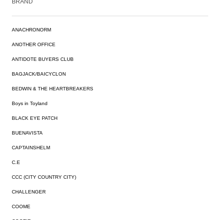
BRAND
ANACHRONORM
ANOTHER OFFICE
ANTIDOTE BUYERS CLUB
BAGJACK/BAICYCLON
BEDWIN & THE HEARTBREAKERS
Boys in Toyland
BLACK EYE PATCH
BUENAVISTA
CAPTAINSHELM
C.E
CCC (CITY COUNTRY CITY)
CHALLENGER
COOME