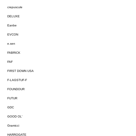
crepuscule
DELUXE
Eanbe
EVCON
e.sen
FABRICK
FAF
FIRST DOWN USA
F-LAGSTUF-F
FOUNDOUR
FUTUR
GDC
GOOD OL'
Gramicci
HARROGATE