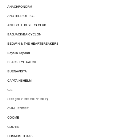
ANACHRONORM
ANOTHER OFFICE
ANTIDOTE BUYERS CLUB
BAGJACK/BAICYCLON
BEDWIN & THE HEARTBREAKERS
Boys in Toyland
BLACK EYE PATCH
BUENAVISTA
CAPTAINSHELM
C.E
CCC (CITY COUNTRY CITY)
CHALLENGER
COOME
COOTIE
COSMOS TEXAS