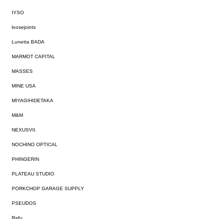
IYSO
loosejoints
Lunetta BADA
MARMOT CAPITAL
MASSES
MINE USA
MIYAGIHIDETAKA
M&M
NEXUSVII.
NOCHINO OPTICAL
PHINGERIN
PLATEAU STUDIO
PORKCHOP GARAGE SUPPLY
PSEUDOS
Rafu