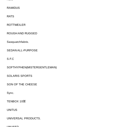
RAMIDUS
RATS
ROTTWEILER
ROUGH AND RUGGED
Sasquatchfabrix.
SEDAN ALL-PURPOSE
S.F.C
SOFTHYPHEN(MISTERGENTLEMAN)
SOLARIS SPORTS
SON OF THE CHEESE
Sync.
TENBOX 10匣
UNITUS
UNIVERSAL PRODUCTS.
UNUSED